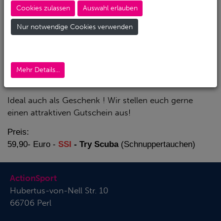
Tauchlehrern in sicherer Tauchumgebung aus und
Cookies zulassen
Auswahl erlauben
entscheide dann, ob das Tauchen Dich begeistert.
Aber wir können Dir jetzt schon garantieren und
Nur notwendige Cookies verwenden
sagen: Einmal ausprobiert... Du wirst von der
Faszination UnterWasserWelt begeistert sein!
Im Sommer ist auch Schnuppertauchen im See
Mehr Details...
möglich - fragt einfach bei uns nach!
Ideal auch als Geschenk ! Wir stellen euch gerne
einen attraktiven Gutschein aus!
Preis:
59,90- Euro -
SSI
- Try Scuba
(Schnuppertauchen)
ActionSport
Hubertus-von-Nell Str. 10
66706 Perl