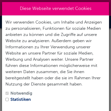
+49 (0) 6867-9128193
|
Diese Webseite verwendet Cookies
info@abenteuertauchen.de
Wir verwenden Cookies, um Inhalte und Anzeigen
Toggle Nav
zu personalisieren, Funktionen für soziale Medien
anbieten zu können und die Zugriffe auf unsere
Website zu analysieren. Außerdem geben wir
Informationen zu Ihrer Verwendung unserer
Website an unsere Partner für soziale Medien,
Werbung und Analysen weiter. Unsere Partner
Du bist Dir nicht sicher, ob Tauchen
führen diese Informationen möglicherweise mit
das Richtige für Dich ist?
weiteren Daten zusammen, die Sie ihnen
bereitgestellt haben oder die sie im Rahmen Ihrer
Nutzung der Dienste gesammelt haben.
- Try Scuba
(Schnuppertauchen) ist die Chance
SSI
nass zu werden und zu erfahren, was Tauchen
Notwendig
bedeutet. Melde Dich einfach zu einem Kurs an,
Statistiken
probiere es gemeinsam mit unseren zertifizierten