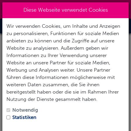
+49 (0) 6867-9128193
|
Diese Webseite verwendet Cookies
info@abenteuertauchen.de
Wir verwenden Cookies, um Inhalte und Anzeigen
Toggle Nav
zu personalisieren, Funktionen für soziale Medien
anbieten zu können und die Zugriffe auf unsere
Website zu analysieren. Außerdem geben wir
Informationen zu Ihrer Verwendung unserer
Website an unsere Partner für soziale Medien,
Werbung und Analysen weiter. Unsere Partner
SSI
- Specialty Kurs: Tauchen mit
führen diese Informationen möglicherweise mit
Nitrox
weiteren Daten zusammen, die Sie ihnen
bereitgestellt haben oder die sie im Rahmen Ihrer
"Hast Du jemals davon geträumt, längere Nullzeiten
Nutzung der Dienste gesammelt haben.
zu haben, um zu fotografieren oder Wracks
erforschen zu können? Oder möchtest Du vielleicht
Notwendig
mehr Sicherheit in Bezug auf die Dekompression
Statistiken
beim Tauchen?"