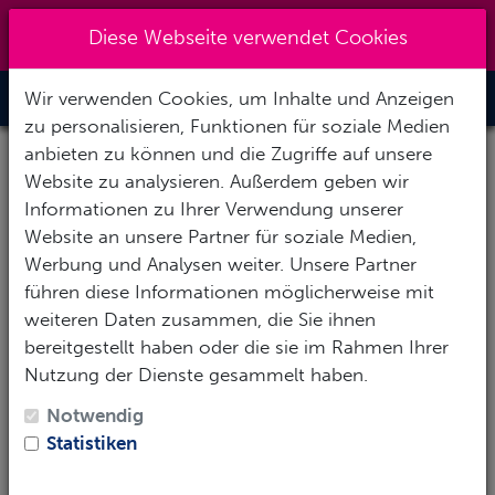
+49 (0) 6867-9128193
|
Diese Webseite verwendet Cookies
info@abenteuertauchen.de
Wir verwenden Cookies, um Inhalte und Anzeigen
Toggle Nav
zu personalisieren, Funktionen für soziale Medien
anbieten zu können und die Zugriffe auf unsere
Pressluftflaschen Prüfung
Website zu analysieren. Außerdem geben wir
Informationen zu Ihrer Verwendung unserer
Flaschenprüfung Preis zuzüglich Füllung
Website an unsere Partner für soziale Medien,
Werbung und Analysen weiter. Unsere Partner
Tauchflaschen müssen auch geprüft werden.
An den
führen diese Informationen möglicherweise mit
Flaschen muss nichts abgebaut werden, die Flaschen
weiteren Daten zusammen, die Sie ihnen
sollten leer sein. Doppelgeräte müssen zerlegt sein
bereitgestellt haben oder die sie im Rahmen Ihrer
.Die Prüfung dauert drei Wochen, dann sind die
Nutzung der Dienste gesammelt haben.
Flaschen wieder bei uns abholbereit! Bei geringer
Notwendig
Nachfrage, nehmen wir uns auf Grund zu hoher
Statistiken
Kosten das Recht vor die Flaschenprüfung um 3
Wochen zu verschieben. Die Kunden werden in