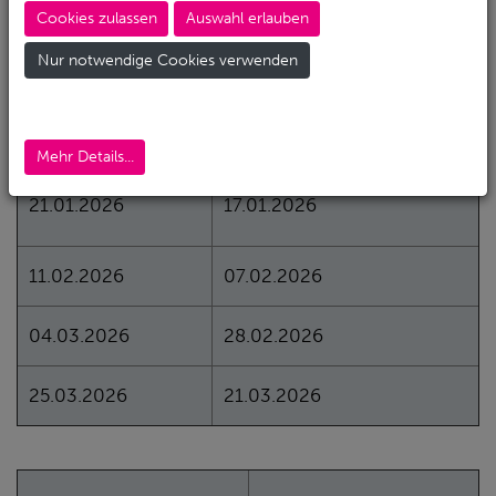
diesem Fall kontaktiert und können die Flaschen zu
Cookies zulassen
Auswahl erlauben
den Öffnungszeiten erneut abholen.
Nur notwendige Cookies verwenden
Prüftermine
Abgabe im Tauchshop bis
Mehr Details...
21.01.2026
17.01.2026
11.02.2026
07.02.2026
04.03.2026
28.02.2026
25.03.2026
21.03.2026