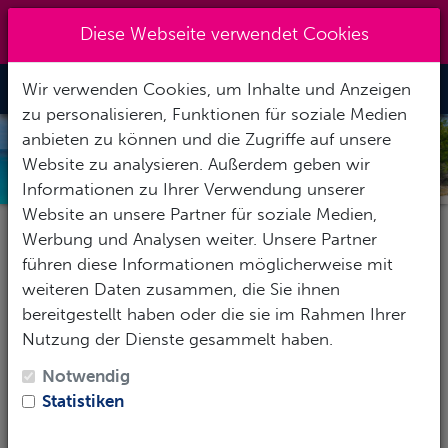
+49 (0) 6867-9128193
|
Diese Webseite verwendet Cookies
info@abenteuertauchen.de
Wir verwenden Cookies, um Inhalte und Anzeigen
Toggle Nav
zu personalisieren, Funktionen für soziale Medien
anbieten zu können und die Zugriffe auf unsere
NIEDERL. ANTILLEN
Website zu analysieren. Außerdem geben wir
Informationen zu Ihrer Verwendung unserer
Website an unsere Partner für soziale Medien,
Werbung und Analysen weiter. Unsere Partner
Pauschalereise
Hotel
Tauchbasis
führen diese Informationen möglicherweise mit
weiteren Daten zusammen, die Sie ihnen
bereitgestellt haben oder die sie im Rahmen Ihrer
Nutzung der Dienste gesammelt haben.
Reise-Zeitraum
Notwendig
1
Erwachsene
-
Keine Kinder
Statistiken
SUCHEN