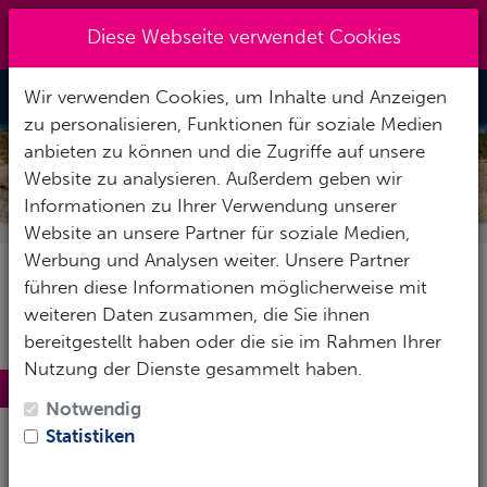
+49 (0) 6867-9128193
|
Diese Webseite verwendet Cookies
info@abenteuertauchen.de
Wir verwenden Cookies, um Inhalte und Anzeigen
Toggle Nav
zu personalisieren, Funktionen für soziale Medien
anbieten zu können und die Zugriffe auf unsere
FUERTEVENTURA
Website zu analysieren. Außerdem geben wir
Informationen zu Ihrer Verwendung unserer
Website an unsere Partner für soziale Medien,
Werbung und Analysen weiter. Unsere Partner
führen diese Informationen möglicherweise mit
weiteren Daten zusammen, die Sie ihnen
bereitgestellt haben oder die sie im Rahmen Ihrer
Nutzung der Dienste gesammelt haben.
Fuerteventura
Notwendig
Fuerteventura ist bekannt als „
Insel des ewigen
Statistiken
Frühlings
“. Sie ist die
älteste Insel
der Kanaren und ist
nach Teneriffa die zweitgrößte Insel des Archipels.