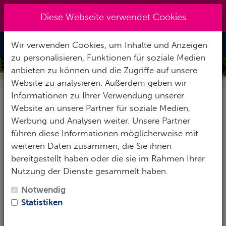
+49 (0) 6867-9128193
|
Diese Webseite verwendet Cookies
info@abenteuertauchen.de
Wir verwenden Cookies, um Inhalte und Anzeigen
Toggle Nav
zu personalisieren, Funktionen für soziale Medien
VILLAS PICALU STUDIOS & SUITES
anbieten zu können und die Zugriffe auf unsere
Website zu analysieren. Außerdem geben wir
Informationen zu Ihrer Verwendung unserer
Website an unsere Partner für soziale Medien,
Pauschalreise
Nur Hotel
Werbung und Analysen weiter. Unsere Partner
führen diese Informationen möglicherweise mit
Ihre Reisedaten:
weiteren Daten zusammen, die Sie ihnen
bereitgestellt haben oder die sie im Rahmen Ihrer
Anreise:*
Nutzung der Dienste gesammelt haben.
Notwendig
Statistiken
Abreise:*