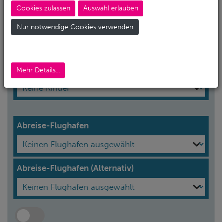
Cookies zulassen
Auswahl erlauben
Erwachsene*
Nur notwendige Cookies verwenden
Kinder
Mehr Details...
Abreise-Flughafen
Abreise-Flughafen (Alternativ)