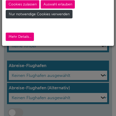
Cookies zulassen
Auswahl erlauben
Erwachsene*
Nur notwendige Cookies verwenden
Kinder
Mehr Details...
Abreise-Flughafen
Abreise-Flughafen (Alternativ)