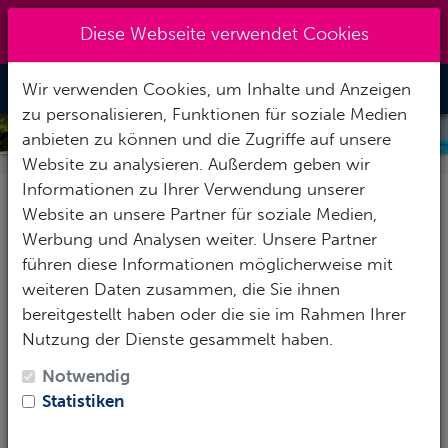
+49 (0) 6867-9128193
|
Diese Webseite verwendet Cookies
info@abenteuertauchen.de
Wir verwenden Cookies, um Inhalte und Anzeigen
Toggle Nav
zu personalisieren, Funktionen für soziale Medien
ANGAGA RESORT
anbieten zu können und die Zugriffe auf unsere
Website zu analysieren. Außerdem geben wir
Informationen zu Ihrer Verwendung unserer
Website an unsere Partner für soziale Medien,
Pauschalreise
Nur Hotel
Werbung und Analysen weiter. Unsere Partner
führen diese Informationen möglicherweise mit
Ihre Reisedaten:
weiteren Daten zusammen, die Sie ihnen
bereitgestellt haben oder die sie im Rahmen Ihrer
Anreise:*
Nutzung der Dienste gesammelt haben.
Notwendig
Statistiken
Abreise:*