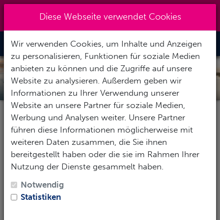
+49 (0) 6867-9128193
|
Diese Webseite verwendet Cookies
info@abenteuertauchen.de
Wir verwenden Cookies, um Inhalte und Anzeigen
Toggle Nav
zu personalisieren, Funktionen für soziale Medien
anbieten zu können und die Zugriffe auf unsere
INDONESIEN
Website zu analysieren. Außerdem geben wir
Informationen zu Ihrer Verwendung unserer
Website an unsere Partner für soziale Medien,
Werbung und Analysen weiter. Unsere Partner
Pauschalereise
Hotel
Tauchbasis
führen diese Informationen möglicherweise mit
weiteren Daten zusammen, die Sie ihnen
bereitgestellt haben oder die sie im Rahmen Ihrer
Nutzung der Dienste gesammelt haben.
Reise-Zeitraum
Notwendig
1
Erwachsene
-
Keine Kinder
Statistiken
SUCHEN