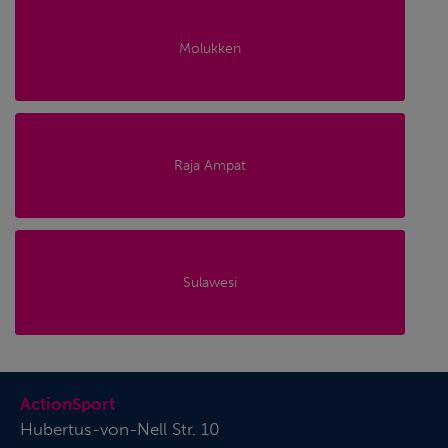
Molukken
Raja Ampat
Sulawesi
ActionSport
Hubertus-von-Nell Str. 10