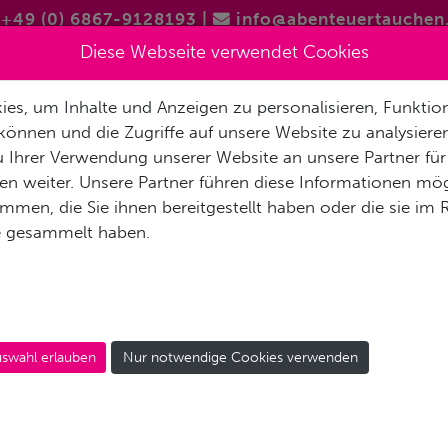
+49 (0) 6867-9128193
|
info@abenteuertauchen
Diese Webseite verwendet Cookies
es, um Inhalte und Anzeigen zu personalisieren, Funktion
TAUCHSCHULE
SSI TRY FREEDIVING KURS
TOUREN UND E
können und die Zugriffe auf unsere Website zu analysier
 Ihrer Verwendung unserer Website an unsere Partner für
n weiter. Unsere Partner führen diese Informationen mög
men, die Sie ihnen bereitgestellt haben oder die sie im
e gesammelt haben.
OCEAMA BLENNY PRO
swahl erlauben
Nur notwendige Cookies verwenden