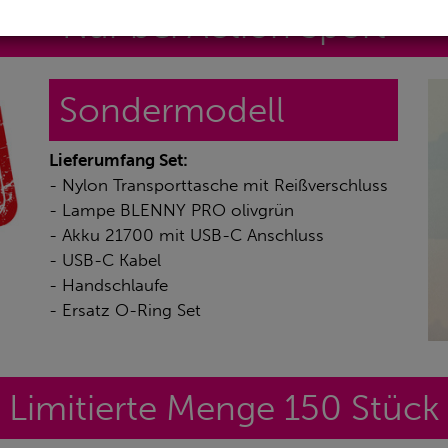
Nur bei Action Sport
Sondermodell
Lieferumfang Set:
- Nylon Transporttasche mit Reißverschluss
- Lampe BLENNY PRO olivgrün
- Akku 21700 mit USB-C Anschluss
- USB-C Kabel
- Handschlaufe
- Ersatz O-Ring Set
Limitierte Menge 150 Stück