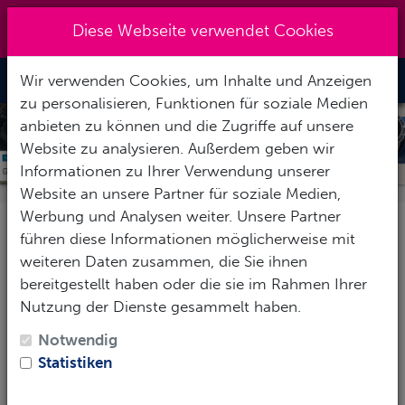
+49 (0) 6867-9128193
|
Diese Webseite verwendet Cookies
info@abenteuertauchen.de
Wir verwenden Cookies, um Inhalte und Anzeigen
Toggle Nav
zu personalisieren, Funktionen für soziale Medien
anbieten zu können und die Zugriffe auf unsere
SCUBAPRO GALILEO 3
Website zu analysieren. Außerdem geben wir
Informationen zu Ihrer Verwendung unserer
Website an unsere Partner für soziale Medien,
Werbung und Analysen weiter. Unsere Partner
SCUBAPRO Galileo3 - Tauchcomputer im
führen diese Informationen möglicherweise mit
Uhrenformat
weiteren Daten zusammen, die Sie ihnen
bereitgestellt haben oder die sie im Rahmen Ihrer
Der
SCUBAPRO Galileo 3 (G3)
bietet einen modernen
Nutzung der Dienste gesammelt haben.
Tauchcomputer im Stil einer Armbanduhr mit einem
leuchtenden Farbdisplay für einfache Ablesbarkeit.
Notwendig
Dank des bewährten Galileo-Menü-Designs und der
Statistiken
Vier-Knopf-Bedienung
ist die Navigation durch