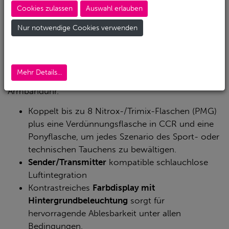
Tauchmodi, zwei Algorithmen, Bildschirmstile und
Cookies zulassen
Auswahl erlauben
andere personalisierte Tauchmanagement- Optionen
äußerst intuitiv. Der
G3 wird mit einem
Nur notwendige Cookies verwenden
wiederaufladbaren Lithium Akku betrieben
und ist
mit einem
Edelstahlgehäuse
ausgestattet. Er bietet
alles, was du von einem Tauchcomputer erwartest,
Mehr Details...
mit dem Komfort und dem Stil einer alltäglichen
Armbanduhr.
Koppelt bis zu 8 Nitrox-/Trimix-Flaschen (PMG)
plus eine Verdünnungsflasche in CCR und eine
Ponyflasche, um jedes Szenario des Sport- oder
technischen Tauchens zu bewältigen.
Sender/Transmitter
kompatible schlauchlose
Luftintegration
Kontrastreiches
Farbdisplay mit
Hintergrundbeleuchtung
sorgt für
hervorragende Ablesbarkeit unter allen
Bedingungen.