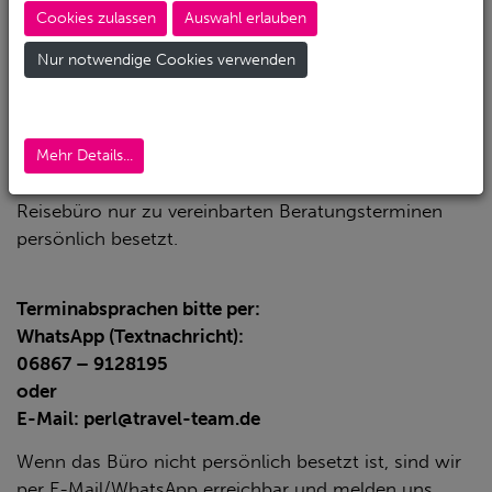
Ecken der Welt. Neben dem
Action Sport
Cookies zulassen
Auswahl erlauben
Tauchreisen
Produkt bieten wir selbstverständlich
auch alle Reisen mit den klassischen
Nur notwendige Cookies verwenden
Reiseveranstaltern wie
LuxairTours, AIDA Cruises,
Schauinsland-Reisen
und vielen weiteren an.
Damit wir uns vollkommen auf Eure
Mehr Details...
Urlaubsplanungen konzentrieren können ist das
Reisebüro nur zu vereinbarten Beratungsterminen
persönlich besetzt.
Terminabsprachen bitte per:
WhatsApp (Textnachricht):
06867 – 9128195
oder
E-Mail: perl@travel-team.de
Wenn das Büro nicht persönlich besetzt ist, sind wir
per E-Mail/WhatsApp erreichbar und melden uns