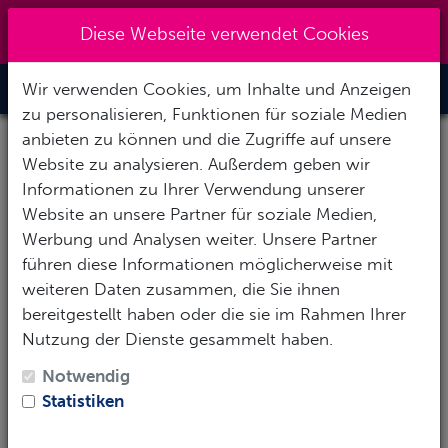
+49 (0) 6867-9128193
|
Diese Webseite verwendet Cookies
info@abenteuertauchen.de
Wir verwenden Cookies, um Inhalte und Anzeigen
Toggle Nav
zu personalisieren, Funktionen für soziale Medien
anbieten zu können und die Zugriffe auf unsere
Website zu analysieren. Außerdem geben wir
Informationen zu Ihrer Verwendung unserer
Website an unsere Partner für soziale Medien,
Werbung und Analysen weiter. Unsere Partner
führen diese Informationen möglicherweise mit
Reisebüro TravelTeam in Perl
weiteren Daten zusammen, die Sie ihnen
bereitgestellt haben oder die sie im Rahmen Ihrer
Nutzung der Dienste gesammelt haben.
Unser
Reisebüro
in Perl mit
Andrea Maas
verbindet
Präsenz im Büro mit mobilem Arbeiten.
Notwendig
Sie berät Euch professionell zu Euren
Statistiken
Urlaubswünschen und schickt Euch in die schönsten